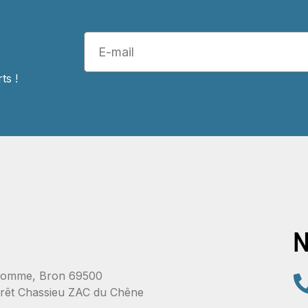
ts !
N
l'Homme, Bron 69500
rrêt Chassieu ZAC du Chêne