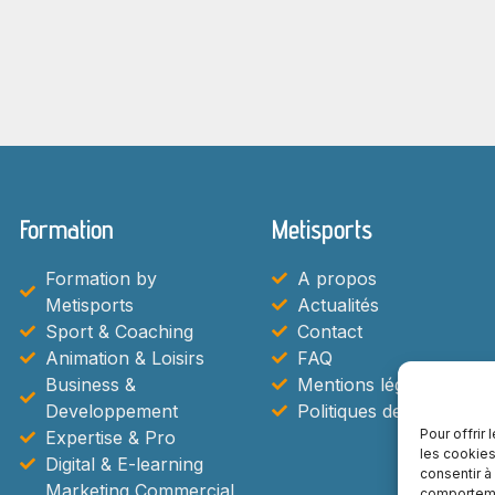
Formation
Metisports
Formation by
A propos
Metisports
Actualités
Sport & Coaching
Contact
Animation & Loisirs
FAQ
Business &
Mentions légales
Developpement
Politiques de Cookies
Pour offrir
Expertise & Pro
les cookies
Digital & E-learning
consentir à
Marketing Commercial
comportemen