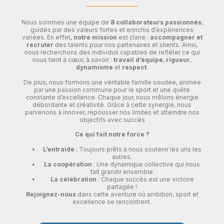
Nous sommes une équipe de
8 collaborateurs passionnés
,
guidés par des valeurs fortes et enrichis d’expériences
variées. En effet,
notre mission
est claire :
accompagner et
recruter
des talents pour nos partenaires et clients. Ainsi,
nous recherchons des individus capables de refléter ce qui
nous tient à cœur, à savoir :
travail d’équipe
,
rigueur
,
dynamisme
et
respect
.
De plus, nous formons une véritable famille soudée, animée
par une passion commune pour le sport et une quête
constante d’excellence. Chaque jour, nous mêlons énergie
débordante et créativité. Grâce à cette synergie, nous
parvenons à innover, repousser nos limites et atteindre nos
objectifs avec succès
Ce qui fait notre force ?
L’entraide
: Toujours prêts à nous soutenir les uns les
autres.
La coopération
: Une dynamique collective qui nous
fait grandir ensemble.
La célébration
: Chaque succès est une victoire
partagée !
Rejoignez-nous
dans cette aventure où ambition, sport et
excellence se rencontrent.