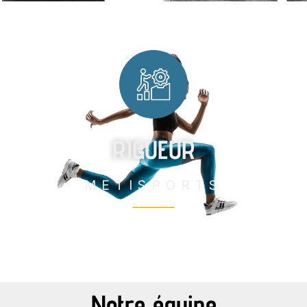
RIGUEUR
METISPORTS
Je ne perds jamais. Soit je gagne, soit j'appends
Notre équipe