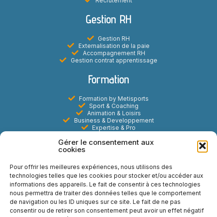
Recrutement
Gestion RH
Gestion RH
Externalisation de la paie
Accompagnement RH
Gestion contrat apprentissage
Formation
Formation by Metisports
Sport & Coaching
Animation & Loisirs
Business & Developpement
Expertise & Pro
Digital & E-learning
Gérer le consentement aux
Marketing Commercial & Evenementiel
cookies
Metisports
Pour offrir les meilleures expériences, nous utilisons des
technologies telles que les cookies pour stocker et/ou accéder aux
A propos
informations des appareils. Le fait de consentir à ces technologies
Actualités
nous permettra de traiter des données telles que le comportement
Contact
de navigation ou les ID uniques sur ce site. Le fait de ne pas
FAQ
Mentions légales
consentir ou de retirer son consentement peut avoir un effet négatif
Politiques de Cookies