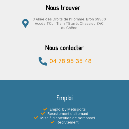
Nous trouver
3 Allée des Droits de l'Homme, Bron 69500
Accès TCL : Tram T5 arrêt Chassieu ZAC
du Chêne
Nous contacter
04 78 95 35 48
Emploi
Emploi by Metisports
Recrutement d'alternant
Mise à disposition de personnel
Recrutement