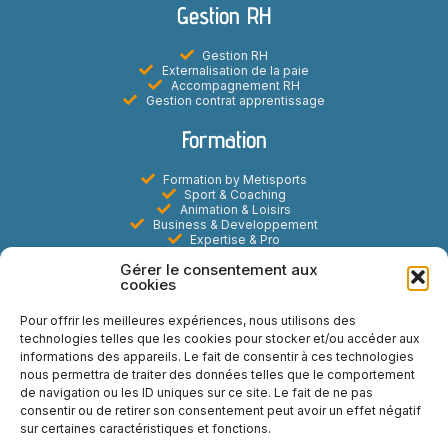
Gestion RH
Gestion RH
Externalisation de la paie
Accompagnement RH
Gestion contrat apprentissage
Formation
Formation by Metisports
Sport & Coaching
Animation & Loisirs
Business & Developpement
Expertise & Pro
Digital & E-learning
Gérer le consentement aux
Marketing Commercial & Evenementiel
cookies
Metisports
Pour offrir les meilleures expériences, nous utilisons des
technologies telles que les cookies pour stocker et/ou accéder aux
A propos
informations des appareils. Le fait de consentir à ces technologies
Actualités
nous permettra de traiter des données telles que le comportement
Contact
de navigation ou les ID uniques sur ce site. Le fait de ne pas
FAQ
Mentions légales
consentir ou de retirer son consentement peut avoir un effet négatif
Politiques de Cookies
sur certaines caractéristiques et fonctions.