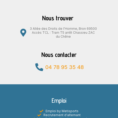
Nous trouver
3 Allée des Droits de l'Homme, Bron 69500
Accès TCL : Tram T5 arrêt Chassieu ZAC
du Chêne
Nous contacter
04 78 95 35 48
Emploi
Emploi by Metisports
Recrutement d'alternant