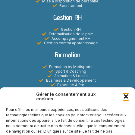
Mise à disposition de personnel
Recrutement
Gestion RH
Gestion RH
Externalisation de la paie
Accompagnement RH
Gestion contrat apprentissage
Formation
Formation by Metisports
Sport & Coaching
Animation & Loisirs
Business & Developpement
Expertise & Pro
Digital & E-learning
Gérer le consentement aux
Marketing Commercial & Evenementiel
cookies
Metisports
Pour offrir les meilleures expériences, nous utilisons des
technologies telles que les cookies pour stocker et/ou accéder aux
A propos
informations des appareils. Le fait de consentir à ces technologies
Actualités
nous permettra de traiter des données telles que le comportement
Contact
de navigation ou les ID uniques sur ce site. Le fait de ne pas
FAQ