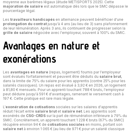
moyenne aux barèmes légaux (étude METISPORTS 2025). Cette
majoration de salaire
est automatique dès lors que le SMC dépasse le
pourcentage légal.
Les
travailleurs handicapés
en alternance peuvent bénéficier d'une
prolongation du contrat
jusqu'à 4 ans (au lieu de 3) sans plafonnement
de leur rémunération. Après 3 ans, ils continuent de progresser selon la
grille de salaire
négociée avec l'employeur, souvent à 100% du SMIC.
Avantages en nature et
exonérations
Les
avantages en nature
(repas, logement) fournis par l'employeur
sont évalués forfaitairement et peuvent être déduits du
salaire brut
,
dans la limite de 75% du salaire pour les apprentis (contre 25% pour les
salariés classiques). Un repas est évalué à 3,92 € en 2026, un logement
à 81,80 € mensuels. Pour un apprenti touchant 788 € bruts, l'employeur
peut déduire jusqu'à 591 € d'avantages, ramenant le versement cash à
197 €. Cette pratique est rare mais légale.
L'
exonération de cotisations
sociales sur les salaires d'apprentis
réduit l'écart entre
salaire brut
et
salaire net
. Les apprentis sont
exonérés de
CSG-CRDS
sur la part de rémunération inférieure à 79% du
SMIC. Concrètement, un apprenti touchant 1 228 € bruts (67% du SMIC)
récupère environ 94 € de
cotisations sociales
en moins, portant son
salaire net
à environ 1 065 € (au lieu de 971 € pour un salarié classique