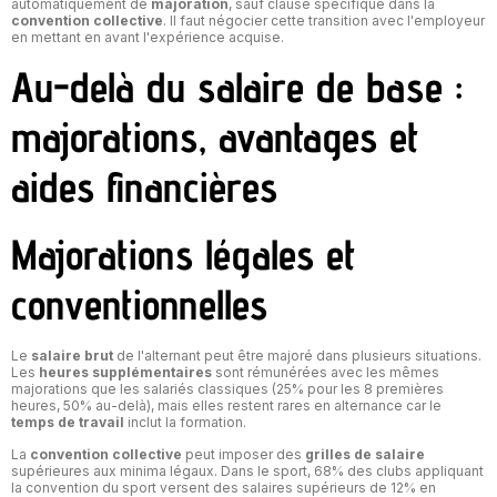
automatiquement de
majoration
, sauf clause spécifique dans la
convention collective
. Il faut négocier cette transition avec l'employeur
en mettant en avant l'expérience acquise.
Au-delà du salaire de base :
majorations, avantages et
aides financières
Majorations légales et
conventionnelles
Le
salaire brut
de l'alternant peut être majoré dans plusieurs situations.
Les
heures supplémentaires
sont rémunérées avec les mêmes
majorations que les salariés classiques (25% pour les 8 premières
heures, 50% au-delà), mais elles restent rares en alternance car le
temps de travail
inclut la formation.
La
convention collective
peut imposer des
grilles de salaire
supérieures aux minima légaux. Dans le sport, 68% des clubs appliquant
la convention du sport versent des salaires supérieurs de 12% en