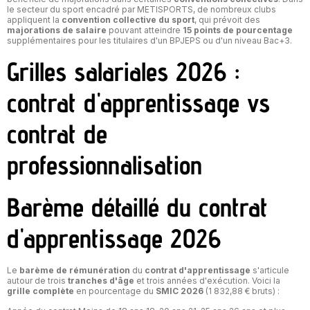
le secteur du sport encadré par METISPORTS, de nombreux clubs
appliquent la
convention collective du sport
, qui prévoit des
majorations de salaire
pouvant atteindre
15 points de pourcentage
supplémentaires pour les titulaires d'un BPJEPS ou d'un niveau Bac+3.
Grilles salariales 2026 :
contrat d'apprentissage vs
contrat de
professionnalisation
Barème détaillé du contrat
d'apprentissage 2026
Le
barème de rémunération
du
contrat d'apprentissage
s'articule
autour de trois
tranches d'âge
et trois années d'exécution. Voici la
grille complète
en pourcentage du
SMIC 2026
(1 832,88 € bruts) :