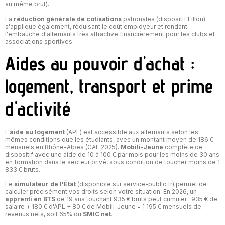
au même brut).
La
réduction générale de cotisations
patronales (dispositif Fillon)
s'applique également, réduisant le coût employeur et rendant
l'embauche d'alternants très attractive financièrement pour les clubs et
associations sportives.
Aides au pouvoir d'achat :
logement, transport et prime
d'activité
L'
aide au logement
(APL) est accessible aux alternants selon les
mêmes conditions que les étudiants, avec un montant moyen de 186 €
mensuels en Rhône-Alpes (CAF 2025).
Mobili-Jeune
complète ce
dispositif avec une aide de 10 à 100 € par mois pour les moins de 30 ans
en formation dans le secteur privé, sous condition de toucher moins de 1
833 € bruts.
Le
simulateur de l'État
(disponible sur service-public.fr) permet de
calculer précisément vos droits selon votre situation. En 2026, un
apprenti en BTS
de 19 ans touchant 935 € bruts peut cumuler : 935 € de
salaire + 180 € d'APL + 80 € de Mobili-Jeune = 1 195 € mensuels de
revenus nets, soit 65% du
SMIC net
.