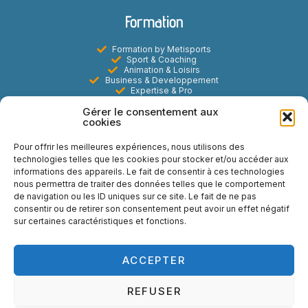
Formation
Formation by Metisports
Sport & Coaching
Animation & Loisirs
Business & Developpement
Expertise & Pro
Digital & E-learning
Gérer le consentement aux
Marketing Commercial & Evenementiel
cookies
Metisports
Pour offrir les meilleures expériences, nous utilisons des
technologies telles que les cookies pour stocker et/ou accéder aux
A propos
informations des appareils. Le fait de consentir à ces technologies
Actualités
nous permettra de traiter des données telles que le comportement
Contact
de navigation ou les ID uniques sur ce site. Le fait de ne pas
FAQ
Mentions légales
consentir ou de retirer son consentement peut avoir un effet négatif
Politiques de Cookies
sur certaines caractéristiques et fonctions.
Réseaux sociaux
ACCEPTER
REFUSER