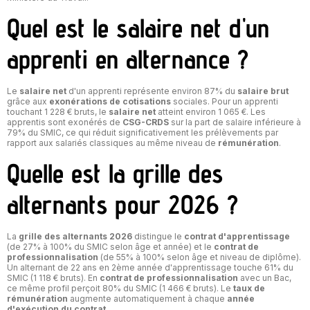
Quel est le salaire net d'un
apprenti en alternance ?
Le
salaire net
d'un apprenti représente environ 87% du
salaire brut
grâce aux
exonérations de cotisations
sociales. Pour un apprenti
touchant 1 228 € bruts, le
salaire net
atteint environ 1 065 €. Les
apprentis sont exonérés de
CSG-CRDS
sur la part de salaire inférieure à
79% du SMIC, ce qui réduit significativement les prélèvements par
rapport aux salariés classiques au même niveau de
rémunération
.
Quelle est la grille des
alternants pour 2026 ?
La
grille des alternants 2026
distingue le
contrat d'apprentissage
(de 27% à 100% du SMIC selon âge et année) et le
contrat de
professionnalisation
(de 55% à 100% selon âge et niveau de diplôme).
Un alternant de 22 ans en 2ème année d'apprentissage touche 61% du
SMIC (1 118 € bruts). En
contrat de professionnalisation
avec un Bac,
ce même profil perçoit 80% du SMIC (1 466 € bruts). Le
taux de
rémunération
augmente automatiquement à chaque
année
d'exécution du contrat
.