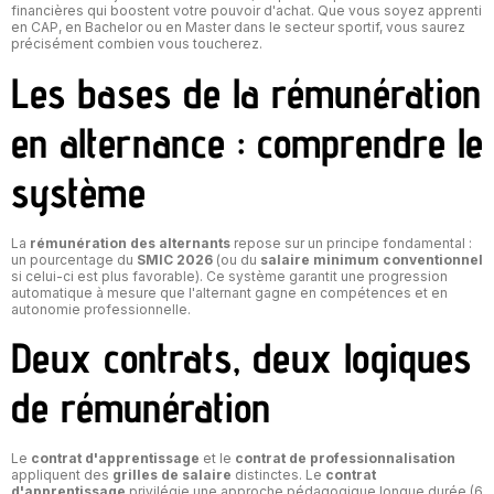
financières qui boostent votre pouvoir d'achat. Que vous soyez apprenti
en CAP, en Bachelor ou en Master dans le secteur sportif, vous saurez
précisément combien vous toucherez.
Les bases de la rémunération
en alternance : comprendre le
système
La
rémunération des alternants
repose sur un principe fondamental :
un pourcentage du
SMIC 2026
(ou du
salaire minimum conventionnel
si celui-ci est plus favorable). Ce système garantit une progression
automatique à mesure que l'alternant gagne en compétences et en
autonomie professionnelle.
Deux contrats, deux logiques
de rémunération
Le
contrat d'apprentissage
et le
contrat de professionnalisation
appliquent des
grilles de salaire
distinctes. Le
contrat
d'apprentissage
privilégie une approche pédagogique longue durée (6