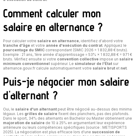
Comment calculer mon
salaire en alternance ?
Pour calculer votre
salaire en alternance
, identifiez d'abord votre
tranche d'âge
et votre
année d'exécution du contrat
. Appliquez le
pourcentage du SMIC
correspondant (SMIC 2026 = 1 832,88 € bruts).
Exemple : 21 ans, 1ère année d'apprentissage = 53% × 1 832,88 € = 971 €
bruts. Vérifiez ensuite si votre
convention collective
impose un
salaire
minimum conventionnel
supérieur. Le
simulateur de l'État
sur
alternance.gouv.fr calcule automatiquement votre
salaire brut
et
net
.
Puis-je négocier mon salaire
d'alternant ?
Oui, le
salaire d'un alternant
peut être négocié au-dessus des minima
légaux. Les
grilles de salaire
fixent des planchers, pas des plafonds.
Dans le sport, 34% des alternants en Bachelor ou Master obtiennent une
majoration de salaire
de 10 à 25% en argumentant leur expérience
antérieure ou leurs compétences spécifiques (source : METISPORTS
2025). La négociation est plus efficace lors d'une
succession de