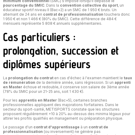
minimum conventionnel
(SMC) s'impose lorsqu'il dépasse le
pourcentage du SMIC
. Dans la
convention collective du sport
, un
éducateur sportif niveau II (Bac+2) a un SMC de 1 950 € bruts. Un
alternant de 24 ans en
contrat de professionnalisation
touchera donc
1 950 € et non 1 466 € (80% du SMIC). Cette différence de 484 €
mensuels représente 5 808 € annuels supplémentaires.
Cas particuliers :
prolongation, succession et
diplômes supérieurs
La
prolongation du contrat
en cas d'échec à l'examen maintient le
taux
de rémunération
de la dernière année, sans régression. Si un
apprenti
en Master
échoue et redouble, il conserve son salaire de 3ème année
(78% du SMIC pour un 21-25 ans, soit 1 430 €).
Pour les
apprentis en Master
(Bac+5), certaines branches
professionnelles appliquent des majorations forfaitaires. Dans le
secteur du sport-santé, METISPORTS constate que les structures
proposent régulièrement +10 à 20% au-dessus des minima légaux pour
attirer les profils qualifiés en management ou préparation physique.
Le passage d'un
contrat d'apprentissage
à un
contrat de
professionnalisation
(ou inversement) ne génère pas