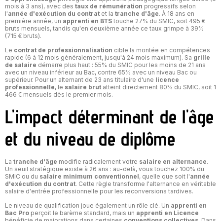
mois à 3 ans), avec des
taux de rémunération
progressifs selon
l'
année d'exécution du contrat
et la
tranche d'âge
. À 18 ans en
première année, un
apprenti en BTS
touche 27% du SMIC, soit 495 €
bruts mensuels, tandis qu'en deuxième année ce taux grimpe à 39%
(715 € bruts).
Le
contrat de professionnalisation
cible la montée en compétences
rapide (6 à 12 mois généralement, jusqu'à 24 mois maximum). Sa
grille
de salaire
démarre plus haut : 55% du SMIC pour les moins de 21 ans
avec un niveau inférieur au Bac, contre 65% avec un niveau Bac ou
supérieur. Pour un alternant de 23 ans titulaire d'une
licence
professionnelle
, le
salaire brut
atteint directement 80% du SMIC, soit 1
466 € mensuels dès le premier mois.
L'impact déterminant de l'âge
et du niveau de diplôme
La
tranche d'âge
modifie radicalement votre
salaire en alternance
.
Un seuil stratégique existe à 26 ans : au-delà, vous touchez 100% du
SMIC ou du
salaire minimum conventionnel
, quelle que soit l'
année
d'exécution du contrat
. Cette règle transforme l'alternance en véritable
salaire d'entrée professionnelle pour les reconversions tardives.
Le niveau de qualification joue également un rôle clé. Un
apprenti en
Bac Pro
perçoit le barème standard, mais un
apprenti en Licence
bénéficie de majorations dans certaines
conventions collectives
. Dans