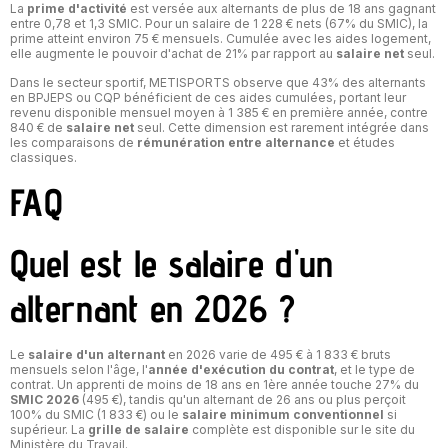
La
prime d'activité
est versée aux alternants de plus de 18 ans gagnant
entre 0,78 et 1,3 SMIC. Pour un salaire de 1 228 € nets (67% du SMIC), la
prime atteint environ 75 € mensuels. Cumulée avec les aides logement,
elle augmente le pouvoir d'achat de 21% par rapport au
salaire net
seul.
Dans le secteur sportif, METISPORTS observe que 43% des alternants
en BPJEPS ou CQP bénéficient de ces aides cumulées, portant leur
revenu disponible mensuel moyen à 1 385 € en première année, contre
840 € de
salaire net
seul. Cette dimension est rarement intégrée dans
les comparaisons de
rémunération entre alternance
et études
classiques.
FAQ
Quel est le salaire d'un
alternant en 2026 ?
Le
salaire d'un alternant
en 2026 varie de 495 € à 1 833 € bruts
mensuels selon l'âge, l'
année d'exécution du contrat
, et le type de
contrat. Un apprenti de moins de 18 ans en 1ère année touche 27% du
SMIC 2026
(495 €), tandis qu'un alternant de 26 ans ou plus perçoit
100% du SMIC (1 833 €) ou le
salaire minimum conventionnel
si
supérieur. La
grille de salaire
complète est disponible sur le site du
Ministère du Travail.