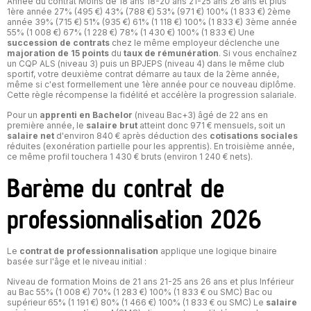
Année du contrat Moins de 18 ans 18-20 ans 21-25 ans 26 ans et plus
1ère année 27% (495 €) 43% (788 €) 53% (971 €) 100% (1 833 €) 2ème
année 39% (715 €) 51% (935 €) 61% (1 118 €) 100% (1 833 €) 3ème année
55% (1 008 €) 67% (1 228 €) 78% (1 430 €) 100% (1 833 €) Une
succession de contrats
chez le même employeur déclenche une
majoration de 15 points
du
taux de rémunération
. Si vous enchaînez
un CQP ALS (niveau 3) puis un BPJEPS (niveau 4) dans le même club
sportif, votre deuxième contrat démarre au taux de la 2ème année,
même si c'est formellement une 1ère année pour ce nouveau diplôme.
Cette règle récompense la fidélité et accélère la progression salariale.
Pour un
apprenti en Bachelor
(niveau Bac+3) âgé de 22 ans en
première année, le
salaire brut
atteint donc 971 € mensuels, soit un
salaire net
d'environ 840 € après déduction des
cotisations sociales
réduites (exonération partielle pour les apprentis). En troisième année,
ce même profil touchera 1 430 € bruts (environ 1 240 € nets).
Barème du contrat de
professionnalisation 2026
Le
contrat de professionnalisation
applique une logique binaire
basée sur l'âge et le niveau initial :
Niveau de formation Moins de 21 ans 21-25 ans 26 ans et plus Inférieur
au Bac 55% (1 008 €) 70% (1 283 €) 100% (1 833 € ou SMC) Bac ou
supérieur 65% (1 191 €) 80% (1 466 €) 100% (1 833 € ou SMC) Le
salaire