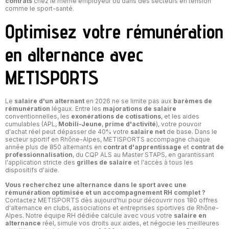
contrats
chez le même employeur ou dans des secteurs en tension
comme le sport-santé.
Optimisez votre rémunération
en alternance avec
METISPORTS
Le
salaire d'un alternant
en 2026 ne se limite pas aux
barèmes de
rémunération
légaux. Entre les
majorations de salaire
conventionnelles, les
exonérations de cotisations
, et les aides
cumulables (APL,
Mobili-Jeune
,
prime d'activité
), votre pouvoir
d'achat réel peut dépasser de 40% votre
salaire net
de base. Dans le
secteur sportif en Rhône-Alpes, METISPORTS accompagne chaque
année plus de 850 alternants en
contrat d'apprentissage
et
contrat de
professionnalisation
, du CQP ALS au Master STAPS, en garantissant
l'application stricte des
grilles de salaire
et l'accès à tous les
dispositifs d'aide.
Vous recherchez une alternance dans le sport avec une
rémunération optimisée et un accompagnement RH complet ?
Contactez METISPORTS dès aujourd'hui pour découvrir nos 180 offres
d'alternance en clubs, associations et entreprises sportives de Rhône-
Alpes. Notre équipe RH dédiée calcule avec vous votre
salaire en
alternance
réel, simule vos droits aux aides, et négocie les meilleures