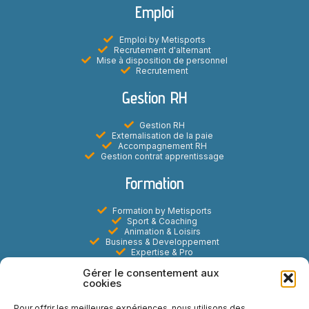
Emploi
Emploi by Metisports
Recrutement d'alternant
Mise à disposition de personnel
Recrutement
Gestion RH
Gestion RH
Externalisation de la paie
Accompagnement RH
Gestion contrat apprentissage
Formation
Formation by Metisports
Sport & Coaching
Animation & Loisirs
Business & Developpement
Expertise & Pro
Digital & E-learning
Gérer le consentement aux
Marketing Commercial & Evenementiel
cookies
Metisports
Pour offrir les meilleures expériences, nous utilisons des