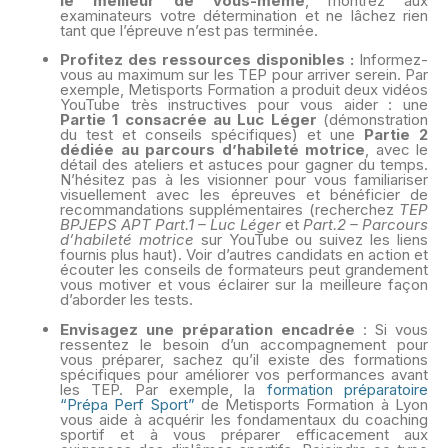
le meilleur de vous-même
, montrez aux
examinateurs votre détermination et ne lâchez rien
tant que l’épreuve n’est pas terminée.
Profitez des ressources disponibles :
Informez-
vous au maximum sur les TEP pour arriver serein. Par
exemple, Metisports Formation a produit deux vidéos
YouTube très instructives pour vous aider : une
Partie 1 consacrée au Luc Léger
(démonstration
du test et conseils spécifiques) et une
Partie 2
dédiée au parcours d’habileté motrice
, avec le
détail des ateliers et astuces pour gagner du temps.
N’hésitez pas à les visionner pour vous familiariser
visuellement avec les épreuves et bénéficier de
recommandations supplémentaires (recherchez
TEP
BPJEPS APT Part.1 – Luc Léger
et
Part.2 – Parcours
d’habileté motrice
sur YouTube ou suivez les liens
fournis plus haut). Voir d’autres candidats en action et
écouter les conseils de formateurs peut grandement
vous motiver et vous éclairer sur la meilleure façon
d’aborder les tests.
Envisagez une préparation encadrée
: Si vous
ressentez le besoin d’un accompagnement pour
vous préparer, sachez qu’il existe des formations
spécifiques pour améliorer vos performances avant
les TEP. Par exemple, la
formation préparatoire
“Prépa Perf Sport”
de Metisports Formation à Lyon
vous aide à acquérir les fondamentaux du coaching
sportif et à vous préparer efficacement aux