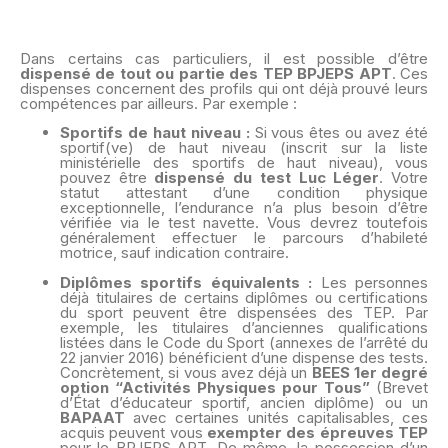
Dans certains cas particuliers, il est possible d’être
dispensé de tout ou partie des TEP BPJEPS APT
. Ces
dispenses concernent des profils qui ont déjà prouvé leurs
compétences par ailleurs. Par exemple :
Sportifs de haut niveau :
Si vous êtes ou avez été
sportif(ve) de haut niveau (inscrit sur la liste
ministérielle des sportifs de haut niveau), vous
pouvez être
dispensé du test Luc Léger
. Votre
statut attestant d’une condition physique
exceptionnelle, l’endurance n’a plus besoin d’être
vérifiée via le test navette. Vous devrez toutefois
généralement effectuer le parcours d’habileté
motrice, sauf indication contraire.
Diplômes sportifs équivalents :
Les personnes
déjà titulaires de certains diplômes ou certifications
du sport peuvent être dispensées des TEP. Par
exemple, les titulaires d’anciennes qualifications
listées dans le Code du Sport (annexes de l’arrêté du
22 janvier 2016) bénéficient d’une dispense des tests.
Concrètement, si vous avez déjà un
BEES 1er degré
option “Activités Physiques pour Tous”
(Brevet
d’État d’éducateur sportif, ancien diplôme) ou un
BAPAAT
avec certaines unités capitalisables, ces
acquis peuvent vous
exempter des épreuves TEP
pour le BPJEPS APT. De même, la possession d’un