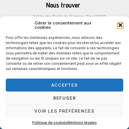
Nous trouver
3 Allée des Droits de l'Homme, Bron 69500
Accès TCL : Tram T5 arrêt Chassieu ZAC
Gérer le consentement aux
du Chêne
cookies
Pour offrir les meilleures expériences, nous utilisons des
technologies telles que les cookies pour stocker et/ou accéder aux
Nous contacter
informations des appareils. Le fait de consentir à ces technologies
nous permettra de traiter des données telles que le comportement
04 78 95 35 48
de navigation ou les ID uniques sur ce site. Le fait de ne pas
consentir ou de retirer son consentement peut avoir un effet négatif
sur certaines caractéristiques et fonctions.
ACCEPTER
Emploi
REFUSER
Emploi by Metisports
VOIR LES PRÉFÉRENCES
Recrutement d'alternant
Mise à disposition de personnel
Recrutement
Politique de cookies
Mentions légales