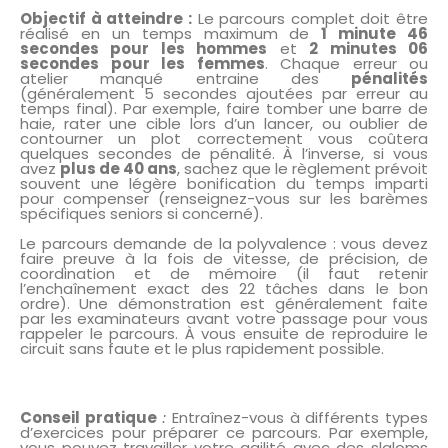
Objectif à atteindre :
Le parcours complet doit être
réalisé en un temps maximum de
1 minute 46
secondes pour les hommes
et
2 minutes 06
secondes pour les femmes
. Chaque erreur ou
atelier manqué entraine des
pénalités
(généralement 5 secondes ajoutées par erreur au
temps final). Par exemple, faire tomber une barre de
haie, rater une cible lors d’un lancer, ou oublier de
contourner un plot correctement vous coûtera
quelques secondes de pénalité. À l’inverse, si vous
avez
plus de 40 ans
, sachez que le règlement prévoit
souvent une légère bonification du temps imparti
pour compenser (renseignez-vous sur les barèmes
spécifiques seniors si concerné).
Le parcours demande de la polyvalence : vous devez
faire preuve à la fois de vitesse, de précision, de
coordination et de mémoire (il faut retenir
l’enchaînement exact des 22 tâches dans le bon
ordre). Une démonstration est généralement faite
par les examinateurs avant votre passage pour vous
rappeler le parcours. À vous ensuite de reproduire le
circuit sans faute et le plus rapidement possible.
Conseil pratique
Entraînez-vous à différents types
:
d’exercices pour préparer ce parcours. Par exemple,
vous pouvez travailler votre agilité avec des slaloms