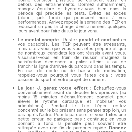
dehors des entraînements. Dormez suffisamment,
mangez équilibré et hydratez-vous bien dans la
période qui précède les tests. Évitez les excès
(alcool, junk food) qui pourraient nuire à vos
performances. Arrivez reposé la semaine des TEP en
réduisant un peu la charge d’entraînement quelques
jours avant pour faire du jus le jour venu.
Le mental compte :
Restez
positif et confiant
en
vos capacités. Les TEP peuvent être stressants,
mais dites-vous que vous vous êtes préparé et que
de nombreux candidats les ont réussis avant vous.
Visualisez-vous en train de réussir, imaginez la
satisfaction d’entendre « palier atteint » ou de
franchir la ligne d’arrivée du parcours dans les temps.
En cas de doute ou de baisse de motivation,
rappelez-vous pourquoi vous faites cela : votre
passion du sport et votre projet de carrière.
Le jour J, gérez votre effort
: Échauffez-vous
convenablement avant de débuter les épreuves (au
moins 15 minutes d’échauffement complet pour
élever le rythme cardiaque et mobiliser vos
articulations). Pendant le Luc Léger, restez
concentré sur le bip présent sans penser trop loin, un
pas après l’autre. Pour le parcours, si vous faites une
petite erreur, ne paniquez pas : continuez en vous
donnant à fond, la pénalité peut souvent être
rattrapée avec une fin de parcours rapide.
Donnez