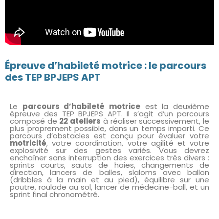
Épreuve d’habileté motrice : le parcours
des TEP BPJEPS APT
Le
parcours d’habileté motrice
est la deuxième
épreuve des TEP BPJEPS APT. Il s’agit d’un parcours
composé de
22 ateliers
à réaliser successivement, le
plus proprement possible, dans un temps imparti. Ce
parcours d’obstacles est conçu pour évaluer votre
motricité
, votre coordination, votre agilité et votre
explosivité sur des gestes variés. Vous devrez
enchaîner sans interruption des exercices très divers :
sprints courts, sauts de haies, changements de
direction, lancers de balles, slaloms avec ballon
(dribbles à la main et au pied), équilibre sur une
poutre, roulade au sol, lancer de médecine-ball, et un
sprint final chronométré.