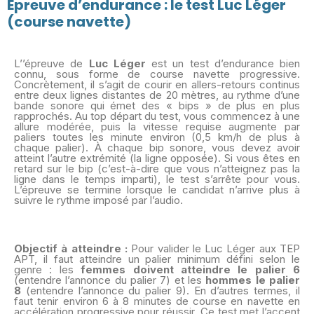
Épreuve d’endurance : le test Luc Léger
(course navette)
L’’épreuve de
Luc Léger
est un test d’endurance bien
connu, sous forme de course navette progressive.
Concrètement, il s’agit de courir en allers-retours continus
entre deux lignes distantes de 20 mètres, au rythme d’une
bande sonore qui émet des « bips » de plus en plus
rapprochés. Au top départ du test, vous commencez à une
allure modérée, puis la vitesse requise augmente par
paliers toutes les minute environ (0,5 km/h de plus à
chaque palier). À chaque bip sonore, vous devez avoir
atteint l’autre extrémité (la ligne opposée). Si vous êtes en
retard sur le bip (c’est-à-dire que vous n’atteignez pas la
ligne dans le temps imparti), le test s’arrête pour vous.
L’épreuve se termine lorsque le candidat n’arrive plus à
suivre le rythme imposé par l’audio.
Objectif à atteindre :
Pour valider le Luc Léger aux TEP
APT, il faut atteindre un palier minimum défini selon le
genre : les
femmes doivent atteindre le palier 6
(entendre l’annonce du palier 7) et les
hommes le palier
8
(entendre l’annonce du palier 9). En d’autres termes, il
faut tenir environ 6 à 8 minutes de course en navette en
accélération progressive pour réussir. Ce test met l’accent