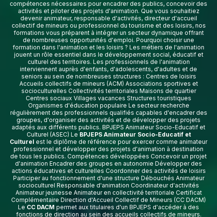
compétences nécessaires pour encadrer des publics, concevoir des
activités et piloter des projets d'animation. Que vous souhaitiez
devenir animateur, responsable d'activités, directeur d'accueil
collectif de mineurs ou professionnel du tourisme et des loisirs, nos
formations vous préparent à intégrer un secteur dynamique offrant
de nombreuses opportunités d'emploi. Pourquoi choisir une
formation dans l'animation et les loisirs ? Les métiers de l'animation
jouent un rôle essentiel dans le développement social, éducatif et
culturel des territoires. Les professionnels de l'animation
interviennent auprès d'enfants, d'adolescents, d'adultes et de
seniors au sein de nombreuses structures : Centres de loisirs
Accueils collectifs de mineurs (ACM) Associations sportives et
socioculturelles Collectivités territoriales Maisons de quartier
Centres sociaux Villages vacances Structures touristiques
Organismes d'éducation populaire Le secteur recherche
régulièrement des professionnels qualifiés capables d'encadrer des
groupes, d'organiser des activités et de développer des projets
adaptés aux différents publics. BPJEPS Animateur Socio-Educatif et
Culturel (ASEC) Le
BPJEPS Animateur Socio-Educatif et
Culturel
est le diplôme de référence pour exercer comme animateur
professionnel et développer des projets d'animation à destination
de tous les publics. Compétences développées Concevoir un projet
d'animation Encadrer des groupes en autonomie Développer des
actions éducatives et culturelles Coordonner des activités de loisirs
Participer au fonctionnement d'une structure Débouchés Animateur
socioculturel Responsable d'animation Coordinateur d'activités
Animateur jeunesse Animateur en collectivité territoriale Certificat
Complémentaire Direction d'Accueil Collectif de Mineurs (CC DACM)
Le
CC DACM
permet aux titulaires d'un BPJEPS d'accéder à des
fonctions de direction au sein des accueils collectifs de mineurs.