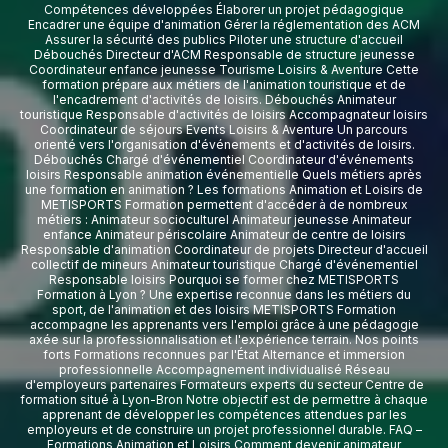
Compétences développées Élaborer un projet pédagogique
Encadrer une équipe d'animation Gérer la réglementation des ACM
Assurer la sécurité des publics Piloter une structure d'accueil
Débouchés Directeur d'ACM Responsable de structure jeunesse
Coordinateur enfance jeunesse Tourisme Loisirs & Aventure Cette
formation prépare aux métiers de l'animation touristique et de
l'encadrement d'activités de loisirs. Débouchés Animateur
touristique Responsable d'activités de loisirs Accompagnateur loisirs
Coordinateur de séjours Events Loisirs & Aventure Un parcours
orienté vers l'organisation d'événements et d'activités de loisirs.
Débouchés Chargé d'événementiel Coordinateur d'événements
loisirs Responsable animation événementielle Quels métiers après
une formation en animation ? Les formations Animation et Loisirs de
METISPORTS Formation permettent d'accéder à de nombreux
métiers : Animateur socioculturel Animateur jeunesse Animateur
enfance Animateur périscolaire Animateur de centre de loisirs
Responsable d'animation Coordinateur de projets Directeur d'accueil
collectif de mineurs Animateur touristique Chargé d'événementiel
Responsable loisirs Pourquoi se former chez METISPORTS
Formation à Lyon ? Une expertise reconnue dans les métiers du
sport, de l'animation et des loisirs METISPORTS Formation
accompagne les apprenants vers l'emploi grâce à une pédagogie
axée sur la professionnalisation et l'expérience terrain. Nos points
forts Formations reconnues par l'État Alternance et immersion
professionnelle Accompagnement individualisé Réseau
d'employeurs partenaires Formateurs experts du secteur Centre de
formation situé à Lyon-Bron Notre objectif est de permettre à chaque
apprenant de développer les compétences attendues par les
employeurs et de construire un projet professionnel durable. FAQ –
Formations Animation et Loisirs Comment devenir animateur