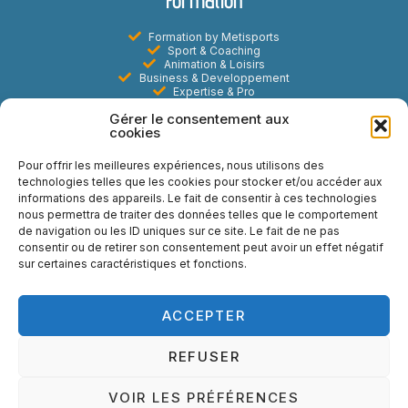
Formation
Formation by Metisports
Sport & Coaching
Animation & Loisirs
Business & Developpement
Expertise & Pro
Digital & E-learning
Gérer le consentement aux
Marketing Commercial & Evenementiel
cookies
Metisports
Pour offrir les meilleures expériences, nous utilisons des
technologies telles que les cookies pour stocker et/ou accéder aux
A propos
informations des appareils. Le fait de consentir à ces technologies
Actualités
nous permettra de traiter des données telles que le comportement
Contact
de navigation ou les ID uniques sur ce site. Le fait de ne pas
FAQ
Mentions légales
consentir ou de retirer son consentement peut avoir un effet négatif
Politiques de Cookies
sur certaines caractéristiques et fonctions.
Réseaux sociaux
ACCEPTER
REFUSER
VOIR LES PRÉFÉRENCES