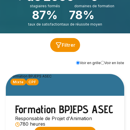
stagiaires formés
domaines de formation
87%
78%
taux de satisfaction
taux de réussite moyen
Filtrer
Voir en grille
Voir en liste
Mixte
CPF
Formation BPJEPS ASEC
Responsable de Projet d'Animation
780 heures