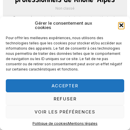
Non classé
Dans une économie où le sport devient un puissant levier de
cohésion et d’emploi, le CQP se positionne comme l’outil de
Gérer le consentement aux
valorisation par excellence des ...
cookies
Pour offrir les meilleures expériences, nous utilisons des
LIRE LA SUITE →
technologies telles que les cookies pour stocker et/ou accéder aux
informations des appareils. Le fait de consentir à ces technologies
nous permettra de traiter des données telles que le comportement
de navigation ou les ID uniques sur ce site. Le fait de ne pas
consentir ou de retirer son consentement peut avoir un effet négatif
sur certaines caractéristiques et fonctions.
ACCEPTER
REFUSER
VOIR LES PRÉFÉRENCES
Politique de cookies
Mentions légales