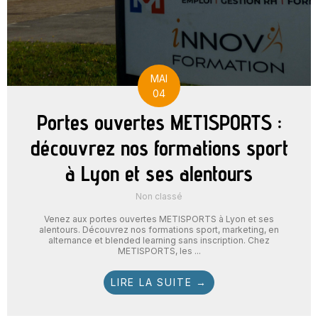
MAI
04
Portes ouvertes METISPORTS :
découvrez nos formations sport
à Lyon et ses alentours
Non classé
Venez aux portes ouvertes METISPORTS à Lyon et ses
alentours. Découvrez nos formations sport, marketing, en
alternance et blended learning sans inscription. Chez
METISPORTS, les ...
LIRE LA SUITE →