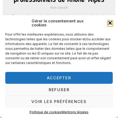
Non classé
Dans une économie où le sport devient un puissant levier de
cohésion et d’emploi, le CQP se positionne comme l’outil de
Gérer le consentement aux
valorisation par excellence des ...
cookies
Pour offrir les meilleures expériences, nous utilisons des
LIRE LA SUITE →
technologies telles que les cookies pour stocker et/ou accéder aux
informations des appareils. Le fait de consentir à ces technologies
nous permettra de traiter des données telles que le comportement
de navigation ou les ID uniques sur ce site. Le fait de ne pas
consentir ou de retirer son consentement peut avoir un effet négatif
sur certaines caractéristiques et fonctions.
ACCEPTER
REFUSER
VOIR LES PRÉFÉRENCES
Politique de cookies
Mentions légales