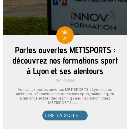
MAI
04
Portes ouvertes METISPORTS :
découvrez nos formations sport
à Lyon et ses alentours
Non classé
Venez aux portes ouvertes METISPORTS à Lyon et ses
alentours. Découvrez nos formations sport, marketing, en
alternance et blended learning sans inscription. Chez
METISPORTS, les ...
LIRE LA SUITE →