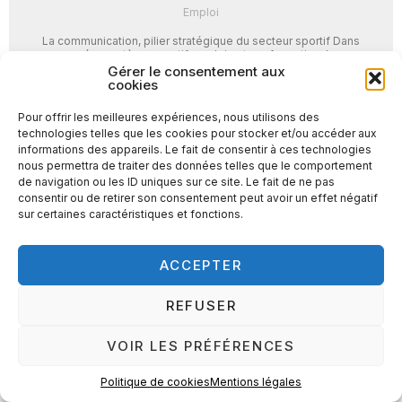
Emploi
La communication, pilier stratégique du secteur sportif Dans
un écosystème sportif en pleine transformation, la
communication s’impose comme un levier de performance
Gérer le consentement aux
incontournable. Selon une ...
cookies
Pour offrir les meilleures expériences, nous utilisons des
LIRE LA SUITE →
technologies telles que les cookies pour stocker et/ou accéder aux
informations des appareils. Le fait de consentir à ces technologies
nous permettra de traiter des données telles que le comportement
de navigation ou les ID uniques sur ce site. Le fait de ne pas
consentir ou de retirer son consentement peut avoir un effet négatif
sur certaines caractéristiques et fonctions.
ACCEPTER
REFUSER
VOIR LES PRÉFÉRENCES
Politique de cookies
Mentions légales