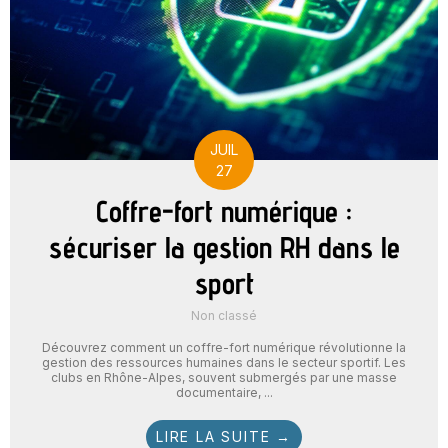
JUIL
27
Coffre-fort numérique :
sécuriser la gestion RH dans le
sport
Non classé
Découvrez comment un coffre-fort numérique révolutionne la
gestion des ressources humaines dans le secteur sportif. Les
clubs en Rhône-Alpes, souvent submergés par une masse
documentaire, ...
LIRE LA SUITE →