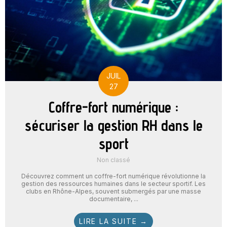
JUIL
27
Coffre-fort numérique :
sécuriser la gestion RH dans le
sport
Non classé
Découvrez comment un coffre-fort numérique révolutionne la
gestion des ressources humaines dans le secteur sportif. Les
clubs en Rhône-Alpes, souvent submergés par une masse
documentaire, ...
LIRE LA SUITE →