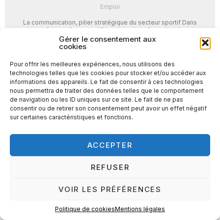
Emploi
La communication, pilier stratégique du secteur sportif Dans
un écosystème sportif en pleine transformation, la
communication s’impose comme un levier de performance
Gérer le consentement aux
incontournable. Selon une ...
cookies
Pour offrir les meilleures expériences, nous utilisons des
LIRE LA SUITE →
technologies telles que les cookies pour stocker et/ou accéder aux
informations des appareils. Le fait de consentir à ces technologies
nous permettra de traiter des données telles que le comportement
de navigation ou les ID uniques sur ce site. Le fait de ne pas
consentir ou de retirer son consentement peut avoir un effet négatif
sur certaines caractéristiques et fonctions.
ACCEPTER
REFUSER
VOIR LES PRÉFÉRENCES
Politique de cookies
Mentions légales